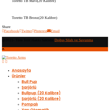
Toretto TB Mavi​(20 Kalibre)
Toretto TB Bronz(20 Kalibre)
Share
Facebook
Twitter
Pinterest
Email
@2021- Tüm Telif Hakkı Saklıdır
Doğuş Silah ve Savunma
Anasayfa
Ürünler
Bull Pup
Şarjörlü
Bullpup (20 Kalibre)
Şarjörlü (20 Kalibre)
Pompalı
Yarı Otomatik