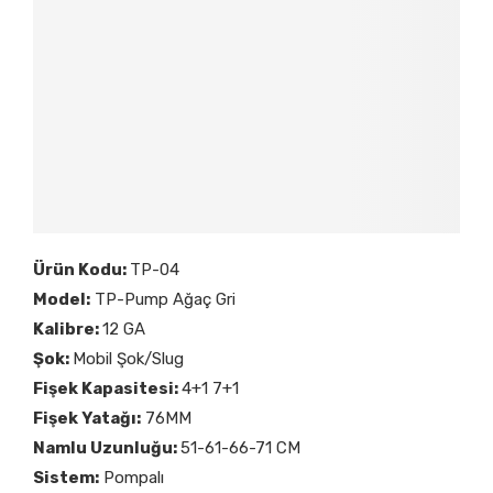
Ürün Kodu:
TP-04
Model:
TP-Pump Ağaç Gri
Kalibre:
12 GA
Şok:
Mobil Şok/Slug
Fişek Kapasitesi:
4+1 7+1
Fişek Yatağı:
76MM
Namlu Uzunluğu:
51-61-66-71 CM
Sistem:
Pompalı