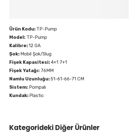
Ürün Kodu:
TP-Pump
Model:
TP-Pump
Kalibre:
12 GA
Şok:
Mobil Şok/Slug
Fişek Kapasitesi:
4+1 7+1
Fişek Yatağı:
76MM
Namlu Uzunluğu:
51-61-66-71 CM
Sistem:
Pompalı
Kundak:
Plastic
Kategorideki Diğer Ürünler