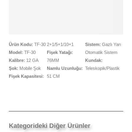
Ürün Kodu:
TF-30
2+1/5+1/10+1
Sistem:
Gazlı Yarı
Model:
TF-30
Fişek Yatağı:
Otomatik Sistem
Kalibre:
12 GA
76MM
Kundak:
Şok:
Mobile Şok
Namlu Uzunluğu:
Teleskopik/Plastik
Fişek Kapasitesi:
51 CM
Kategorideki Diğer Ürünler