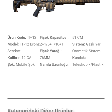
Ürün Kodu:
TF-12
Fişek Kapasitesi:
51 CM
Model:
TF-12 Bronz
2+1/5+1/10+1
Sistem:
Gazlı Yarı
Serekot
Fişek Yatağı:
Otomatik Sistem
Kalibre:
12 GA
76MM
Kundak:
Şok:
Mobile Şok
Namlu Uzunluğu:
Teleskopik/Plastik
Kategorideki Diğer Ürünler