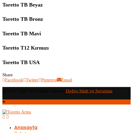
Toretto TB Beyaz
Toretto TB Bronz
Toretto TB Mavi
Toretto T12 Kırmızı
Toretto TB USA
Share
Facebook
Twitter
Pinterest
Email
@2021- Tüm Telif Hakkı Saklıdır
Doğuş Silah ve Savunma
Anasayfa