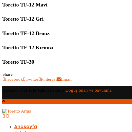
Toretto TF-12 Mavi
Toretto TF-12 Gri
Toretto TF-12 Bronz
Toretto TF-12 Kırmızı
Toretto TF-30
Share
Facebook
Twitter
Pinterest
Email
@2021- Tüm Telif Hakkı Saklıdır
Doğuş Silah ve Savunma
Anasayfa