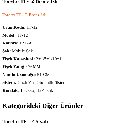
Toretto TF-12 Bronz İsli
Toretto TF-12 Bronz İsli
Ürün Kodu:
TF-12
Model:
TF-12
Kalibre:
12 GA
Şok:
Mobile Şok
Fişek Kapasitesi:
2+1/5+1/10+1
Fişek Yatağı:
76MM
Namlu Uzunluğu:
51 CM
Sistem:
Gazlı Yarı Otomatik Sistem
Kundak:
Teleskopik/Plastik
Kategorideki Diğer Ürünler
Toretto TF-12 Siyah