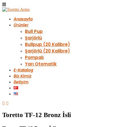
Anasayfa
Ürünler
Bull Pup
Şarjörlü
Bullpup (20 Kalibre)
Şarjörlü (20 Kalibre)
Pompalı
Yarı Otomatik
E-Katalog
Biz Kimiz
İletişim
Toretto TF-12 Bronz İsli