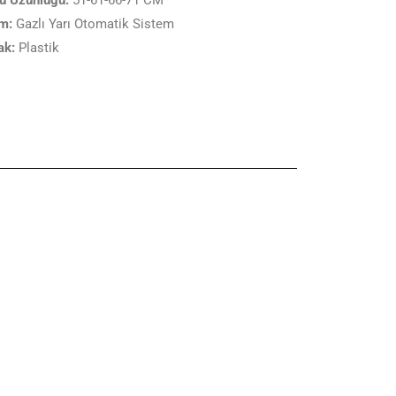
u Uzunluğu:
51-61-66-71 CM
m:
Gazlı Yarı Otomatik Sistem
ak:
Plastik