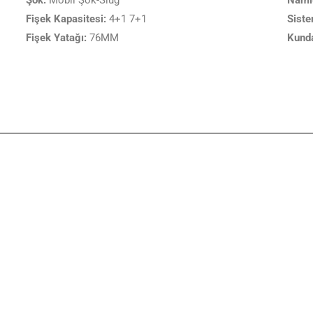
Şok:
Mobil Şok-Slug
Naml
Fişek Kapasitesi:
4+1 7+1
Siste
Fişek Yatağı:
76MM
Kund