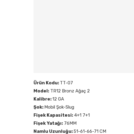
Ürün Kodu:
TT-07
Model:
TR12 Bronz Ağaç 2
Kalibre:
12 GA
Şok:
Mobil Şok-Slug
Fişek Kapasitesi:
4+1 7+1
Fişek Yatağı:
76MM
Namlu Uzunluğu:
51-61-66-71 CM