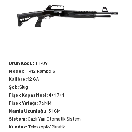
Ürün Kodu:
TT-09
Model:
TR12 Rambo 3
Kalibre:
12 GA
Şok:
Slug
Fişek Kapasitesi:
4+1 7+1
Fişek Yatağı:
76MM
Namlu Uzunluğu:
51 CM
Sistem:
Gazlı Yarı Otomatik Sistem
Kundak:
Teleskopik/Plastik